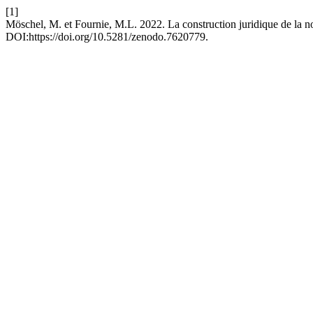
[1]
Möschel, M. et Fournie, M.L. 2022. La construction juridique de la n
DOI:https://doi.org/10.5281/zenodo.7620779.