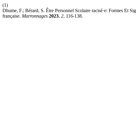
(1)
Dhume, F.; Bérard, S. Être Personnel Scolaire racisé·e: Formes Et S
française.
Marronnages
2023
,
2
, 116-138.