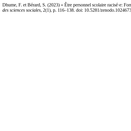
Dhume, F. et Bérard, S. (2023) « Être personnel scolaire racisé·e: Form
des sciences sociales
, 2(1), p. 116–138. doi: 10.5281/zenodo.102467