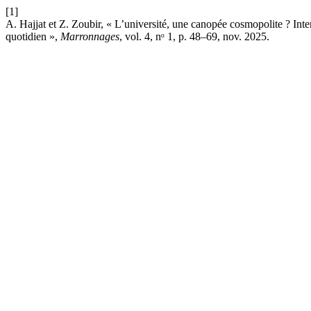
[1]
A. Hajjat et Z. Zoubir, « L’université, une canopée cosmopolite ? Inter
quotidien »,
Marronnages
, vol. 4, nᵒ 1, p. 48–69, nov. 2025.