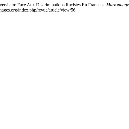
iversitaire Face Aux Discriminations Racistes En France ».
Marronnages:
nages.org/index.php/revue/article/view/56.