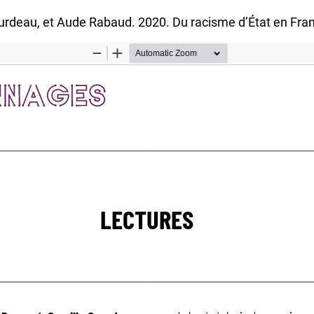
rdeau, et Aude Rabaud. 2020. Du racisme d’État en Franc
Inscrivez-vous
er aucune nouvelle publication ou annonce de la revue
our vous envoyer notre lettre d'information ainsi que de
utiliser le lien de désabonnement intégré dans chacun 