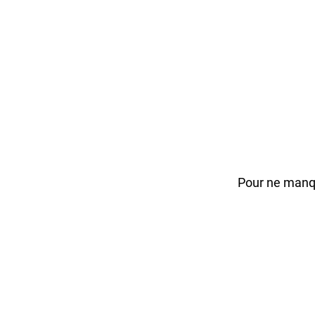
Pour ne manqu
Votre adresse de messagerie est uniquement utilisée p
tout moment 