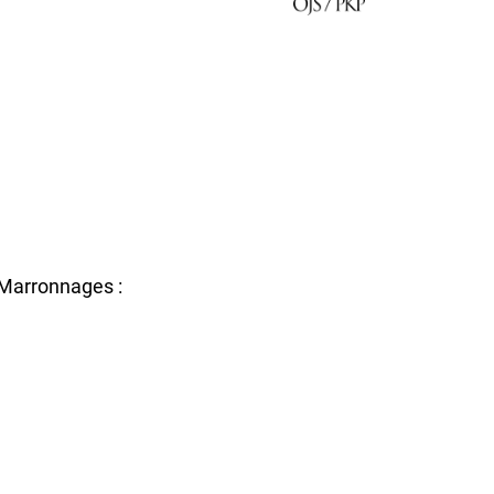
 Marronnages :
s informations concernant nos activités. Vous pouvez à
de nos mails.