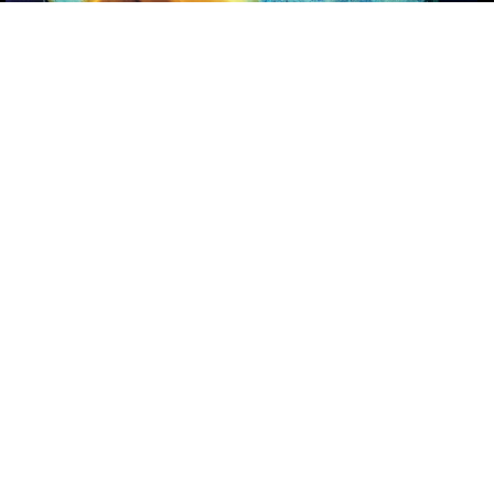
Description du numéro
Malgré le rôle central du monde académique dans la
production des savoirs et la reproduction des
hiérarchies sociales, l’étude du racisme en son sein a
longtemps été sous-considérée dans les sciences
sociales francophones. Chaque article de ce dossier