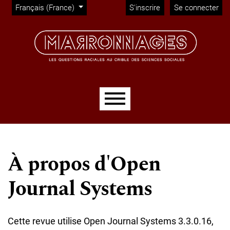
Administration
Aller directement au menu principal
Aller directement au contenu principal
Aller au pied de page
Changer de langue. La langue actuelle est :
Français (France)
S'inscrire
Se connecter
Menu principal
À propos d'Open
Journal Systems
Cette revue utilise Open Journal Systems 3.3.0.16,