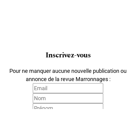
Inscrivez-vous
Pour ne manquer aucune nouvelle publication ou
annonce de la revue Marronnages :
Votre adresse de messagerie est uniquement utilisée
pour vous envoyer notre lettre d'information ainsi que
des informations concernant nos activités. Vous pouvez