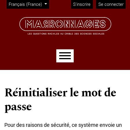
Administration
Aller directement au menu principal
Aller directement au contenu principal
Aller au pied de page
Changer de langue. La langue actuelle est :
Français (France)
S'inscrire
Se connecter
Menu principal
Réinitialiser le mot de
passe
Pour des raisons de sécurité, ce système envoie un