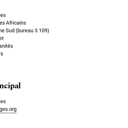
ges
es Africains
he Sud (bureau 3.109)
et
anités
rs
ncipal
ges
ges.org