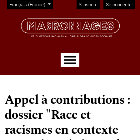
Administration
Aller directement au menu principal
Aller directement au contenu principal
Aller au pied de page
Changer de langue. La langue actuelle est :
Français (France)
S'inscrire
Se connecter
Menu principal
Appel à contributions :
dossier "Race et
racismes en contexte