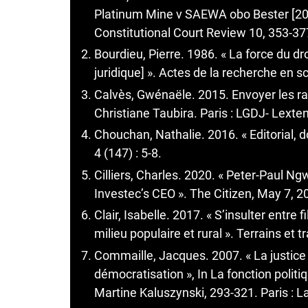
Platinum Mine v SAEWA obo Bester [201
Constitutional Court Review 10, 353-37
Bourdieu, Pierre. 1986. « La force du d
juridique] ». Actes de la recherche en sc
Calvès, Gwénaële. 2015. Envoyer les rac
Christiane Taubira. Paris : LGDJ- Lexten
Chouchan, Nathalie. 2016. « Editorial, d
4 (147) : 5-8.
Cilliers, Charles. 2020. « Peter-Paul N
Investec’s CEO ». The Citizen, May 7, 2
Clair, Isabelle. 2017. « S’insulter entr
milieu populaire et rural ». Terrains et t
Commaille, Jacques. 2007. « La justice e
démocratisation », In La fonction politi
Martine Kaluszynski, 293-321. Paris : 