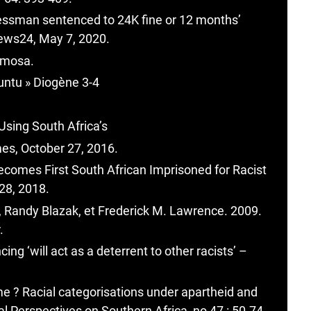
essman sentenced to 24K fine or 12 months’
News24, May 7, 2020.
amosa.
untu » Diogène 3-4
 Using South Africa’s
mes, October 27, 2016.
comes First South African Imprisoned for Racist
28, 2018.
i, Randy Blazak, et Frederick M. Lawrence. 2009.
.
ng ‘will act as a deterrent to other racists’ –
me ? Racial categorisations under apartheid and
ical Perspectives on Southern Africa, no 47 : 50-74.