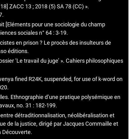
8] ZACC 13 ; 2018 (5) SA 78 (CC) ».
7.
roit [Eléments pour une sociologie du champ
iences sociales n° 64 : 3-19.
istes en prison ? Le procès des insulteurs de
so éditions.
ossier ‘Le travail du juge’ ». Cahiers philosophiques
gwenya fined R24K, suspended, for use of k-word on
020.
e filles. Ethnographie d’une pratique polysémique en
ravaux, no. 31 : 182-199.
ntre détraditionnalisation, néolibéralisation et
que de la justice, dirigé par Jacques Commaille et
La Découverte.