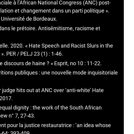
aciale à l’African National Congress (ANC) post-
ulation et changement dans un parti politique ».
, Université de Bordeaux.
ns le prétoire. Antisémitisme, racisme et
lle. 2020. « Hate Speech and Racist Slurs in the
». PER / PELJ 23 (1) : 1-46.
e discours de haine ? » Esprit, no 10 : 11-22.
ritions publiques : une nouvelle mode inquisitoriale
judge hits out at ANC over ‘anti-white’ Hate
 2017.
qual dignity : the work of the South African
iew n° 7, 27-43.
 pour la justice restauratrice : ‘an idea whose
3-64: 393-409.