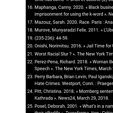
Maphanga, Canny. 2020. « Black busin
imprisonment for using the k-word ». 
Mazouz, Sarah. 2020. Race. Paris : An
Murove, Munyaradzi Felix. 2011. « L’Ub
(235-236): 44-59.
Onishi, Norimitsu. 2016. « Jail Time for
Worst Racial Slur ? ». The New York Ti
Perez-Pena, Richard. 2018. « Woman Be
Speech ». The New York Times, March 
Perry Barbara, Brian Levin, Paul Igansk
Hate Crimes. Westport, Conn. : Praeger
Pitt, Christina. 2018. « Momberg sentenci
Kathrada ». News24, March 29, 2018.
Posel, Deborah. 2001. « What’s in a na
their afterlife ». Transforma- tion : Crit