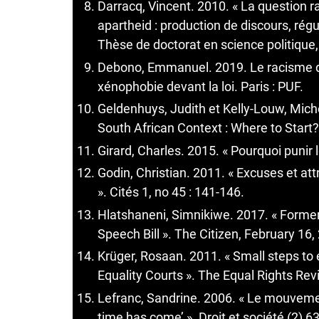
Darracq, Vincent. 2010. « La question r
apartheid : production de discours, rég
Thèse de doctorat en science politique
Debono, Emmanuel. 2019. Le racisme da
xénophobie devant la loi. Paris : PUF.
Geldenhuys, Judith et Kelly-Louw, Miche
South African Context : Where to Start? 
Girard, Charles. 2015. « Pourquoi punir l
Godin, Christian. 2011. « Excuses et att
». Cités 1, no 45 : 141-146.
Hlatshaneni, Simnikiwe. 2017. « Former 
Speech Bill ». The Citizen, February 16,
Krüger, Rosaan. 2011. « Small steps to e
Equality Courts ». The Equal Rights Rev
Lefranc, Sandrine. 2006. « Le mouvement
time has come’ ». Droit et société (2) 6