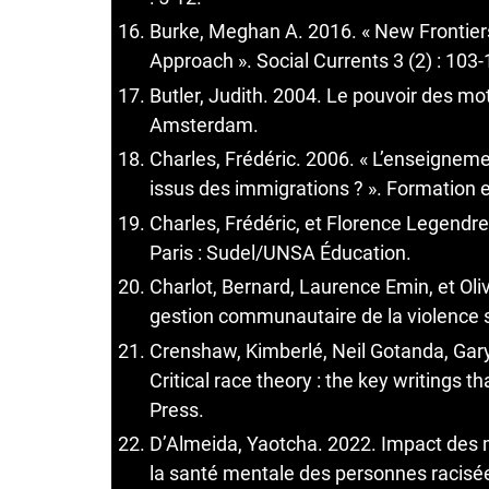
Burke, Meghan A. 2016. « New Frontiers 
Approach ». Social Currents 3 (2) : 103-
Butler, Judith. 2004. Le pouvoir des mots
Amsterdam.
Charles, Frédéric. 2006. « L’enseigneme
issus des immigrations ? ». Formation e
Charles, Frédéric, et Florence Legendr
Paris : Sudel/UNSA Éducation.
Charlot, Bernard, Laurence Emin, et Oli
gestion communautaire de la violence sc
Crenshaw, Kimberlé, Neil Gotanda, Gary 
Critical race theory : the key writing
Press.
D’Almeida, Yaotcha. 2022. Impact des mi
la santé mentale des personnes racisée