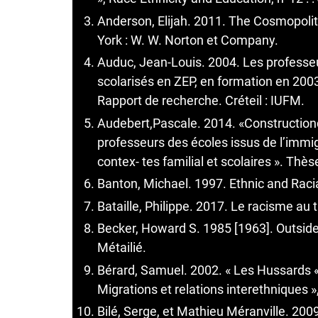
Anderson, Elijah. 2011. The Cosmopolit
York : W. W. Norton et Company.
Auduc, Jean-Louis. 2004. Les professeur
scolarisés en ZEP, en formation en 200
Rapport de recherche. Créteil : IUFM.
Audebert,Pascale. 2014. «Construction
professeurs des écoles issus de l’immig
contex- tes familial et scolaires ». Thè
Banton, Michael. 1997. Ethnic and Rac
Bataille, Philippe. 2017. Le racisme au t
Becker, Howard S. 1985 [1963]. Outsider
Métailié.
Bérard, Samuel. 2002. « Les Hussards «
Migrations et relations interethniques »,
Bilé, Serge, et Mathieu Méranville. 2009