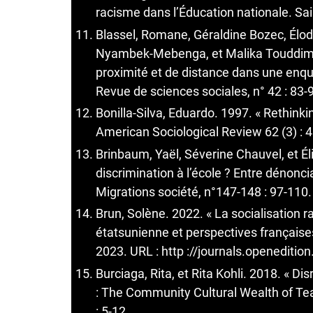
racisme dans l’Éducation nationale. Sai
Blassel, Romane, Géraldine Bozec, Élo
Nyambek-Mebenga, et Malika Touddimte.
proximité et de distance dans une enqu
Revue de sciences sociales, n° 42 : 83-
Bonilla-Silva, Eduardo. 1997. « Rethinki
American Sociological Review 62 (3) : 4
Brinbaum, Yaël, Séverine Chauvel, et Él
discrimination à l’école ? Entre dénonci
Migrations société, n°147-148 : 97-110.
Brun, Solène. 2022. « La socialisation r
étatsunienne et perspectives françaises 
2023. URL : http ://journals.openeditio
Burciaga, Rita, et Rita Kohli. 2018. « 
: The Community Cultural Wealth of Teac
: 5-12.