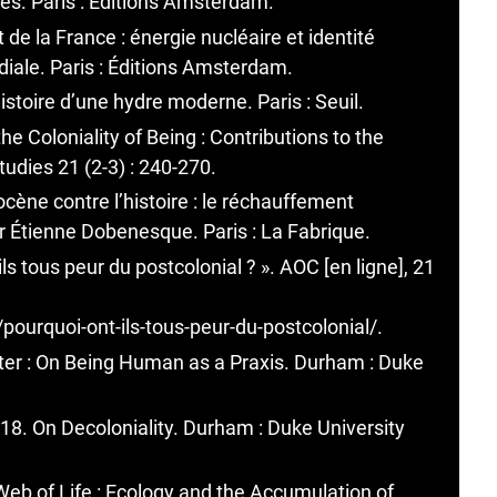
zes. Paris : Éditions Amsterdam.
de la France : énergie nucléaire et identité
iale. Paris : Éditions Amsterdam.
histoire d’une hydre moderne. Paris : Seuil.
e Coloniality of Being : Contributions to the
udies 21 (2-3) : 240-270.
cène contre l’histoire : le réchauffement
par Étienne Dobenesque. Paris : La Fabrique.
s tous peur du postcolonial ? ». AOC [en ligne], 21
ourquoi-ont-ils-tous-peur-du-postcolonial/
.
nter : On Being Human as a Praxis. Durham : Duke
18. On Decoloniality. Durham : Duke University
Web of Life : Ecology and the Accumulation of