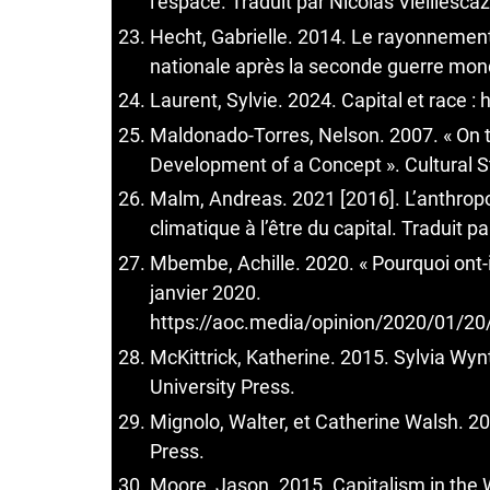
l’espace. Traduit par Nicolas Vieillesca
Hecht, Gabrielle. 2014. Le rayonnement 
nationale après la seconde guerre mond
Laurent, Sylvie. 2024. Capital et race : 
Maldonado-Torres, Nelson. 2007. « On th
Development of a Concept ». Cultural St
Malm, Andreas. 2021 [2016]. L’anthropo
climatique à l’être du capital. Traduit 
Mbembe, Achille. 2020. « Pourquoi ont-il
janvier 2020.
https://aoc.media/opinion/2020/01/20/p
McKittrick, Katherine. 2015. Sylvia Wy
University Press.
Mignolo, Walter, et Catherine Walsh. 20
Press.
Moore, Jason. 2015. Capitalism in the 