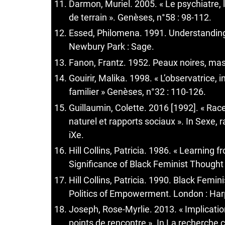
Darmon, Muriel. 2005. « Le psychiatre, 
de terrain ». Genèses, n°58 : 98-112.
Essed, Philomena. 1991. Understanding 
Newbury Park : Sage.
Fanon, Frantz. 1952. Peaux noires, masq
Gouirir, Malika. 1998. « L’observatrice,
familier » Genèses, n°32 : 110-126.
Guillaumin, Colette. 2016 [1992]. « Ra
naturel et rapports sociaux ». In Sexe, r
iXe.
Hill Collins, Patricia. 1986. « Learning 
Significance of Black Feminist Thought 
Hill Collins, Patricia. 1990. Black Fem
Politics of Empowerment. London : Harp
Joseph, Rose-Myrlie. 2013. « Implicati
points de rencontre ». In La recherche c