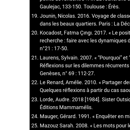
Gaulejac, 133-150. Toulouse : Érès.
Jounin, Nicolas. 2016. Voyage de class
dans les beaux quartiers. Paris : La Dé
Kocadost, Fatma Çıngı. 2017. « Le pos
recherche : faire avec les dynamiques 
n°21 : 17-50.
Laurens, Sylvain. 2007. « “Pourquoi” et
Réflexions sur les dilemmes récurrents
Genèses, n° 69 : 112-27.
Le Renard, Amélie. 2010. « Partager de
Quelques réflexions à partir du cas sao
Lorde, Audre. 2018 [1984]. Sister Outsi
Éditions Mammamélis.
Mauger, Gérard. 1991. « Enquêter en mil
Mazouz Sarah. 2008. « Les mots pour le di