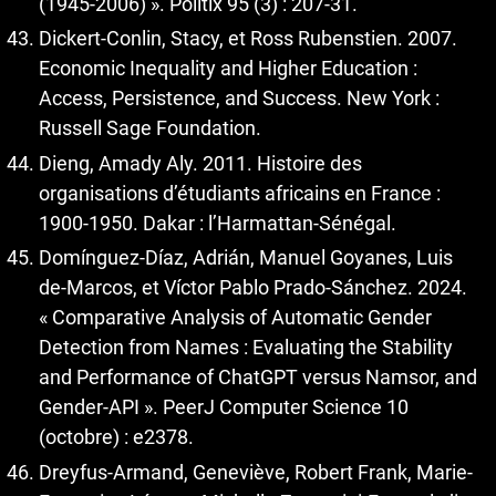
(1945-2006) ». Politix 95 (3) : 207‑31.
Dickert-Conlin, Stacy, et Ross Rubenstien. 2007.
Economic Inequality and Higher Education :
Access, Persistence, and Success. New York :
Russell Sage Foundation.
Dieng, Amady Aly. 2011. Histoire des
organisations d’étudiants africains en France :
1900-1950. Dakar : l’Harmattan-Sénégal.
Domínguez-Díaz, Adrián, Manuel Goyanes, Luis
de-Marcos, et Víctor Pablo Prado-Sánchez. 2024.
« Comparative Analysis of Automatic Gender
Detection from Names : Evaluating the Stability
and Performance of ChatGPT versus Namsor, and
Gender-API ». PeerJ Computer Science 10
(octobre) : e2378.
Dreyfus-Armand, Geneviève, Robert Frank, Marie-