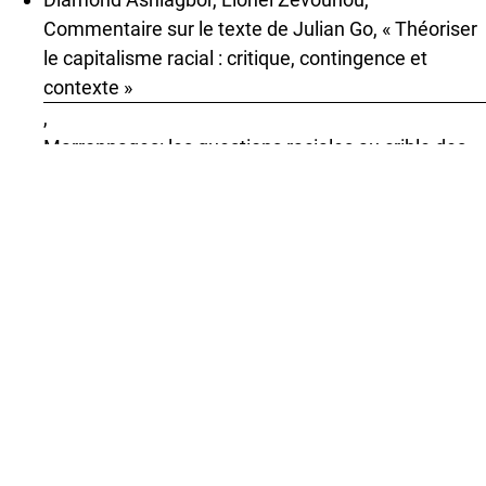
Commentaire sur le texte de Julian Go, « Théoriser
le capitalisme racial : critique, contingence et
contexte »
,
Marronnages: les questions raciales au crible des
sciences sociales: Vol. 4 No 1 (2025): Racisme à
l'université
Julian Go,
Théoriser le capitalisme racial
,
Marronnages: les questions raciales au crible des
sciences sociales: Vol. 3 No 1 (2024): Capitalisme
Racial !?
Jocelyne Streiff-Fénart,
Agier, Michel. 2025. Racisme et Culture.
Explorations transnationales. Paris : Éditions du
Seuil.
,