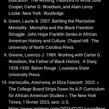
Education : The Missing Traditions of Anna Julia
Cooper, Carter G. Woodson, and Alain Leroy
Locke. New York : Routledge.
Green, Laurie B. 2007. Battling the Plantation
Mentality : Memphis and the Black Freedom
Struggle. John Hope Franklin Series in African
American History and Culture. Chapel Hill : The
University of North Carolina Press.
Greene, Lorenzo J. 1989. Working with Carter G.
Woodson, the Father of Black History : A Diary,
1928-1930. Baton Rouge : Louisiana State
University Press.
Hartocollis, Anemona, et Eliza Fawcett. 2023. «
The College Board Strips Down Its A.P. Curriculum
for African American Studies ». The New York
Times, 1 février 2023, sect. U.S.
https://www.nytimes.com/2023/02/01/us/college